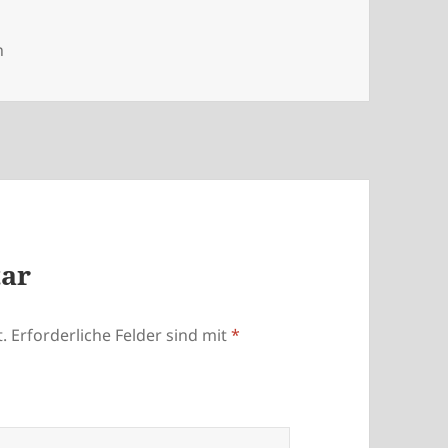
en
n
tar
.
Erforderliche Felder sind mit
*