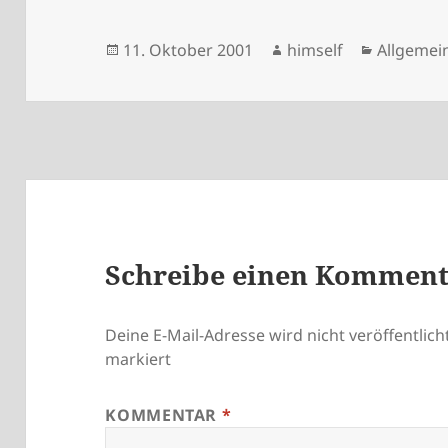
Veröffentlicht
Autor
Kategori
11. Oktober 2001
himself
Allgemei
am
Schreibe einen Kommen
Deine E-Mail-Adresse wird nicht veröffentlicht
markiert
KOMMENTAR
*