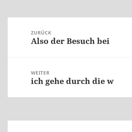
Beitragsnavigation
ZURÜCK
Also der Besuch bei
Vorheriger
Beitrag:
WEITER
ich gehe durch die w
Nächster
Beitrag: