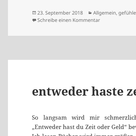
Veröffentlicht
Kategorien
23. September 2018
Allgemein
,
gefühl
am
zu Abendspazi
Schreibe einen Kommentar
entweder haste ze
So langsam wird mir schmerzlic
„Entweder hast du Zeit oder Geld“ be