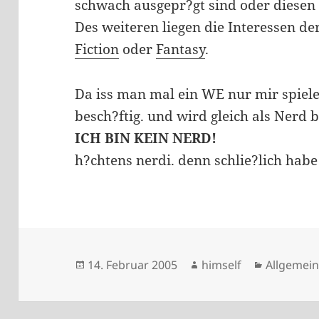
schwach ausgepr?gt sind oder diesen
Des weiteren liegen die Interessen de
Fiction
oder
Fantasy
.
Da iss man mal ein WE nur mir spiel
besch?ftig. und wird gleich als Nerd b
ICH BIN KEIN NERD!
h?chtens nerdi. denn schlie?lich habe
Veröffentlicht
Autor
Kategorie
14. Februar 2005
himself
Allgemei
am