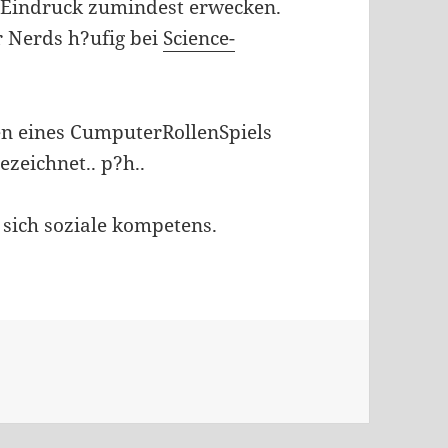
 Eindruck zumindest erwecken.
r Nerds h?ufig bei
Science-
en eines CumputerRollenSpiels
ezeichnet.. p?h..
 sich soziale kompetens.
n
n