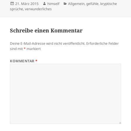
Veröffentlicht
Autor
Kategorien
21. März 2015
himself
Allgemein
,
gefühle
,
kryptische
am
sprüche
,
verwunderliches
Schreibe einen Kommentar
Deine E-Mail-Adresse wird nicht veröffentlicht.
Erforderliche Felder
sind mit
*
markiert
KOMMENTAR
*