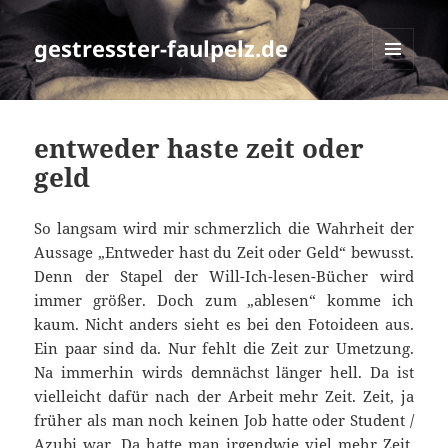
gestresster-faulpelz.de
MENÜ
UND
WIDGETS
entweder haste zeit oder
geld
So langsam wird mir schmerzlich die Wahrheit der
Aussage „Entweder hast du Zeit oder Geld“ bewusst.
Denn der Stapel der Will-Ich-lesen-Bücher wird
immer größer. Doch zum „ablesen“ komme ich
kaum. Nicht anders sieht es bei den Fotoideen aus.
Ein paar sind da. Nur fehlt die Zeit zur Umetzung.
Na immerhin wirds demnächst länger hell. Da ist
vielleicht dafür nach der Arbeit mehr Zeit. Zeit, ja
früher als man noch keinen Job hatte oder Student /
Azubi war. Da hatte man irgendwie viel mehr Zeit.