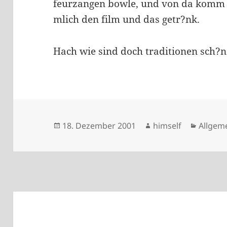
feurzangen bowle, und von da komm ic
mlich den film und das getr?nk.
Hach wie sind doch traditionen sch?n
Veröffentlicht
Autor
Katego
18. Dezember 2001
himself
Allgem
am