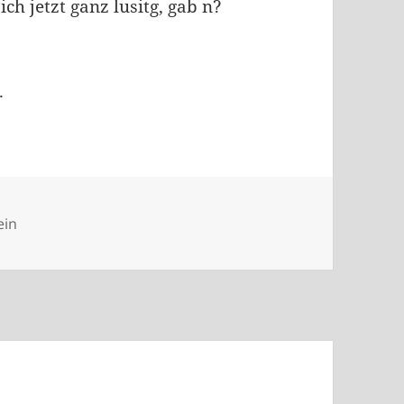
h jetzt ganz lusitg, gab n?
.
rien
ein