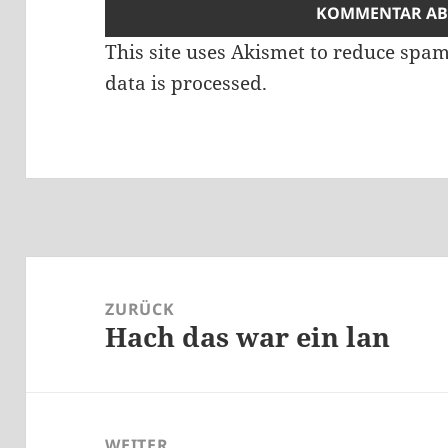
This site uses Akismet to reduce spa
data is processed.
Beitragsnavigation
ZURÜCK
Hach das war ein lan
Vorheriger
Beitrag:
WEITER