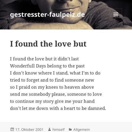
gestresster-faulpelz.de
MENÜ
UND
WIDGETS
I found the love but
I found the love but it didn’t last
Wonderfull Days belong to the past
I don’t know where I stand, what I’m to do
tried to forget and to find someone new
so I praid on my knees to heaven above
send me somebody please, someone to love
to continue my story give me your hand
don’t let me down with a heart to be damned.
Veröffentlicht
Autor
Kategorien
17. Oktober 2001
himself
Allgemein