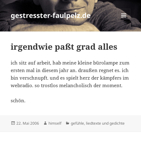
gestresster-faulpelz.de
MENÜ
UND
WIDGETS
irgendwie paßt grad alles
ich sitz auf arbeit, hab meine kleine bürolampe zum
ersten mal in diesem jahr an. draußen regnet es. ich
bin verschnupft. und es spielt herz der kämpfers im
webradio. so trostlos melancholisch der moment.
schön.
Veröffentlicht
Autor
Kategorien
22. Mai 2006
himself
gefühle
,
liedtexte und gedichte
am