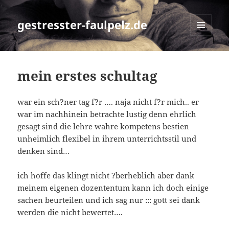
gestresster-faulpelz.de
MENÜ
UND
WIDGETS
mein erstes schultag
war ein sch?ner tag f?r …. naja nicht f?r mich.. er
war im nachhinein betrachte lustig denn ehrlich
gesagt sind die lehre wahre kompetens bestien
unheimlich flexibel in ihrem unterrichtsstil und
denken sind…
ich hoffe das klingt nicht ?berheblich aber dank
meinem eigenen dozententum kann ich doch einige
sachen beurteilen und ich sag nur ::: gott sei dank
werden die nicht bewertet….