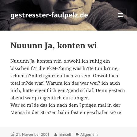
gestresster-faulpelz.de
MENÜ
UND
WIDGETS
Nuuunn Ja, konten wi
Nuuunn Ja, konten wir, obwohl ich ruhig ein
bisschen f?r die PkM-?bung was h?tte tun k?nne,
schien n?mlich ganz einfach zu sein. Obwohl ich
total m?de war! Warum ich das war wei? ich auch
nich, hatte eigentlich gen?gend schlaf. Denn gestern
abend war ja eigentlich ein ruhiger.
War so m?de das ich nach dem ?ppigen mal in der
Mensa in der Stra?en bahn fast eingeschafen w?re
Veröffentlicht
Autor
Kategorien
21. November 2001
himself
Allgemein