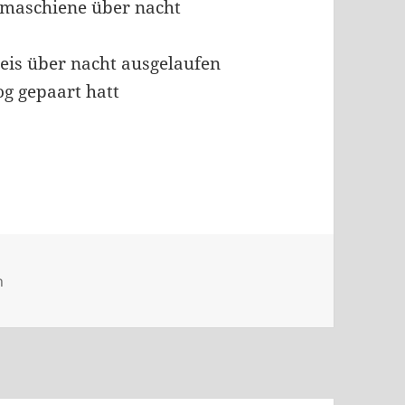
lmaschiene über nacht
eneis über nacht ausgelaufen
og gepaart hatt
en
n