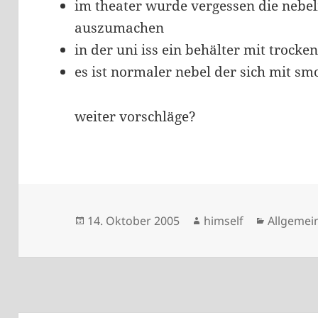
im theater wurde vergessen die nebe
auszumachen
in der uni iss ein behälter mit trock
es ist normaler nebel der sich mit sm
weiter vorschläge?
Veröffentlicht
Autor
Kategori
14. Oktober 2005
himself
Allgemei
am