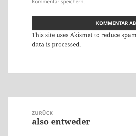
Kommentar speichern.
This site uses Akismet to reduce spa
data is processed.
Beitragsnavigation
ZURÜCK
also entweder
Vorheriger
Beitrag: