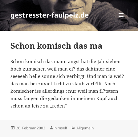
gestresster-faulpelz.de
MENÜ
UND
WIDGETS
Schon komisch das ma
Schon komisch das mann angst hat die Jalusiehen
hoch zumachen weil man ei? das dahinter eine
seeeeeh helle sonne sich verbirgt. Und man ja wei?
das man bei zuviel Licht zu staub zerf?llt. Noch
komischer iss allerdings : nur weil man fl?tstern
muss fangen die gedanken in meinem Kopf auch
schon an leise zu „reden“
Veröffentlicht
Autor
Kategorien
26. Februar 2002
himself
Allgemein
am