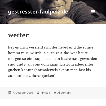
gestresster-faulpelz.de
MENÜ
UND
WIDGETS
wetter
hey endlich verzieht sich der nebel und die sonne
kommt raus. wurde ja auch zeit. das war heute
morgen so eine suppe da mein haare nass geworden
sind und man vom dom kaum bis zum alleecenter
gucken konnte (normaleweis ekann man fast bis
zum uniplatz durchgucken)
Veröffentlicht
Autor
Kategorien
7. Oktober 2005
himself
Allgemein
am