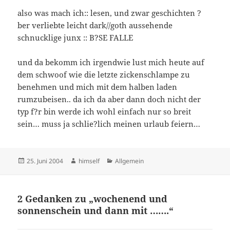
also was mach ich:: lesen, und zwar geschichten ?
ber verliebte leicht dark//goth aussehende
schnucklige junx :: B?SE FALLE
und da bekomm ich irgendwie lust mich heute auf
dem schwoof wie die letzte zickenschlampe zu
benehmen und mich mit dem halben laden
rumzubeisen.. da ich da aber dann doch nicht der
typ f?r bin werde ich wohl einfach nur so breit
sein… muss ja schlie?lich meinen urlaub feiern…
Veröffentlicht
Autor
Kategorien
25. Juni 2004
himself
Allgemein
am
2 Gedanken zu „wochenend und
sonnenschein und dann mit …….“