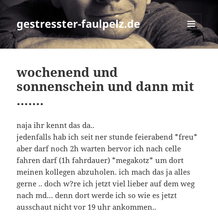
gestresster-faulpelz.de
MENÜ
UND
WIDGETS
wochenend und
sonnenschein und dann mit
…….
naja ihr kennt das da..
jedenfalls hab ich seit ner stunde feierabend *freu*
aber darf noch 2h warten bervor ich nach celle
fahren darf (1h fahrdauer) *megakotz* um dort
meinen kollegen abzuholen. ich mach das ja alles
gerne .. doch w?re ich jetzt viel lieber auf dem weg
nach md… denn dort werde ich so wie es jetzt
ausschaut nicht vor 19 uhr ankommen..