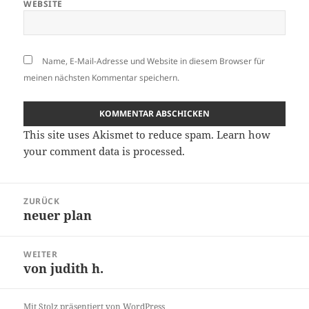
WEBSITE
Name, E-Mail-Adresse und Website in diesem Browser für
meinen nächsten Kommentar speichern.
This site uses Akismet to reduce spam.
Learn how
your comment data is processed.
Beitragsnavigation
ZURÜCK
neuer plan
Vorheriger
Beitrag:
WEITER
von judith h.
Nächster
Beitrag:
Mit Stolz präsentiert von WordPress