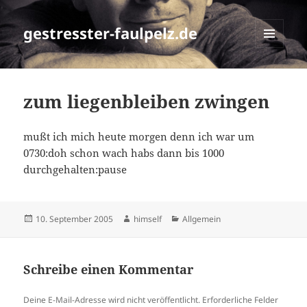
gestresster-faulpelz.de
MENÜ
UND
WIDGETS
zum liegenbleiben zwingen
mußt ich mich heute morgen denn ich war um
0730:doh schon wach habs dann bis 1000
durchgehalten:pause
Veröffentlicht
Autor
Kategorien
10. September 2005
himself
Allgemein
am
Schreibe einen Kommentar
Deine E-Mail-Adresse wird nicht veröffentlicht.
Erforderliche Felder