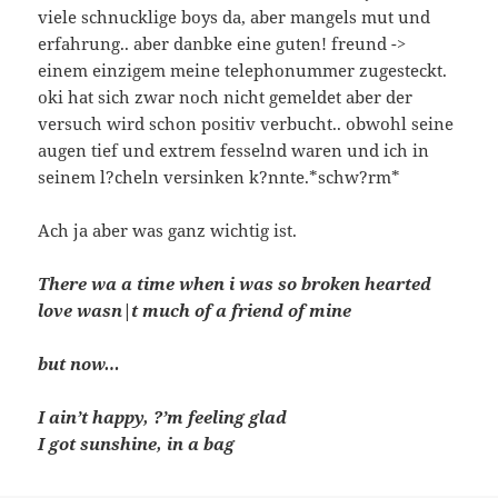
viele schnucklige boys da, aber mangels mut und
erfahrung.. aber danbke eine guten! freund ->
einem einzigem meine telephonummer zugesteckt.
oki hat sich zwar noch nicht gemeldet aber der
versuch wird schon positiv verbucht.. obwohl seine
augen tief und extrem fesselnd waren und ich in
seinem l?cheln versinken k?nnte.*schw?rm*
Ach ja aber was ganz wichtig ist.
There wa a time when i was so broken hearted
love wasn|t much of a friend of mine
but now…
I ain’t happy, ?’m feeling glad
I got sunshine, in a bag