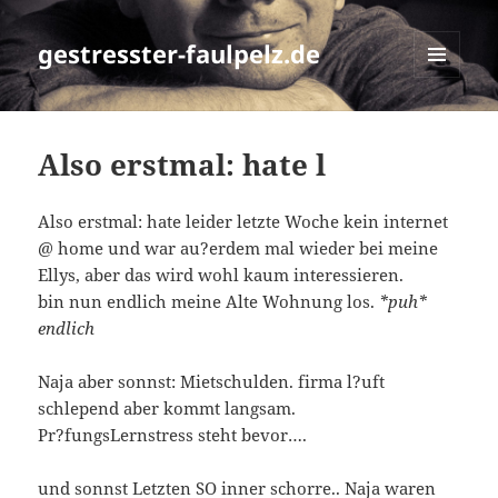
gestresster-faulpelz.de
MENÜ
UND
WIDGETS
Also erstmal: hate l
Also erstmal: hate leider letzte Woche kein internet
@ home und war au?erdem mal wieder bei meine
Ellys, aber das wird wohl kaum interessieren.
bin nun endlich meine Alte Wohnung los.
*puh*
endlich
Naja aber sonnst: Mietschulden. firma l?uft
schlepend aber kommt langsam.
Pr?fungsLernstress steht bevor….
und sonnst Letzten SO inner schorre.. Naja waren