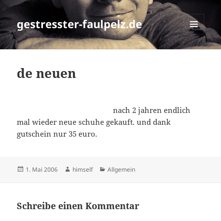
gestresster-faulpelz.de
MENÜ
UND
WIDGETS
de neuen
nach 2 jahren endlich
mal wieder neue schuhe gekauft. und dank
gutschein nur 35 euro.
Veröffentlicht
Autor
Kategorien
1. Mai 2006
himself
Allgemein
am
Schreibe einen Kommentar