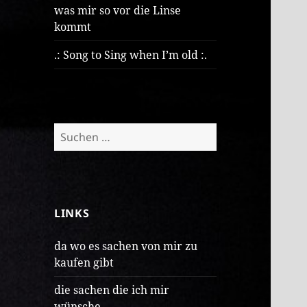
was mir so vor die Linse
kommt
.: Song to Sing when I’m old :.
Suchen
nach:
LINKS
da wo es sachen von mir zu
kaufen gibt
die sachen die ich mir
wünsche