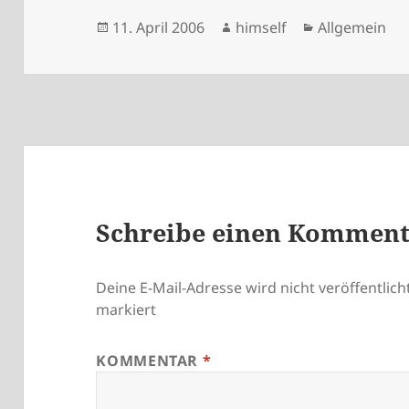
Veröffentlicht
Autor
Kategorien
11. April 2006
himself
Allgemein
am
Schreibe einen Kommen
Deine E-Mail-Adresse wird nicht veröffentlicht
markiert
KOMMENTAR
*