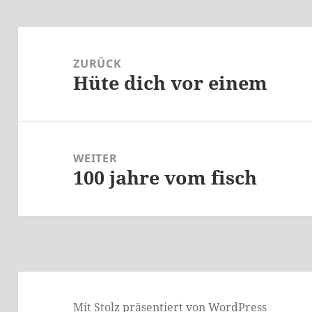
Beitragsnavigation
ZURÜCK
Hüte dich vor einem
Vorheriger
Beitrag:
WEITER
100 jahre vom fisch
Nächster
Beitrag:
Mit Stolz präsentiert von WordPress