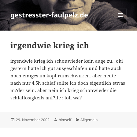
gestresster-faulpelz.de
MENÜ
UND
WIDGETS
irgendwie krieg ich
irgendwie krieg ich schonwieder kein auge zu.. oki
gestern hatte ich gut ausgeschlafen und hatte auch
noch einiges im kopf rumschwirren. aber heute
nach nur 4,5h schlaf sollte ich doch eigentlich etwas
m?der sein. aber nein ich krieg schonwieder die
schlaflosigkeits anf?lle : toll wa?
Veröffentlicht
Autor
Kategorien
29. November 2002
himself
Allgemein
am